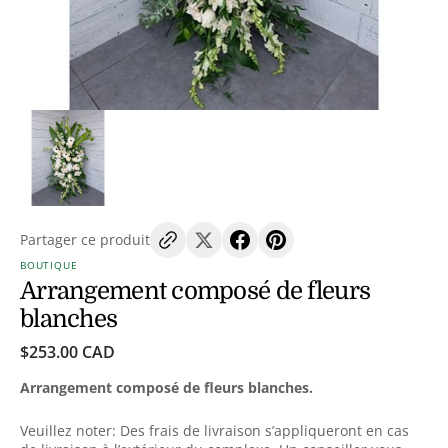
multimédia
dans
la
vue
de
la
galerie
Partager ce produit
BOUTIQUE
Arrangement composé de fleurs
blanches
Prix
$253.00 CAD
habituel
Arrangement composé de fleurs blanches.
Veuillez noter: Des frais de livraison s’appliqueront en cas