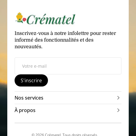
Inscrivez-vous à notre infolettre pour rester
informé des fonctionnalités et des
nouveautés.
Votre e-mail
S'inscrire
Nos services
À propos
Facebook
© 2026
Crématel
. Tous droits réservés.