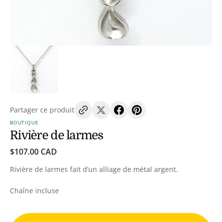
dans
la
vue
de
la
galerie
Partager ce produit
BOUTIQUE
Rivière de larmes
Prix
$107.00 CAD
habituel
Rivière de larmes fait d’un alliage de métal argent.
Chaîne incluse