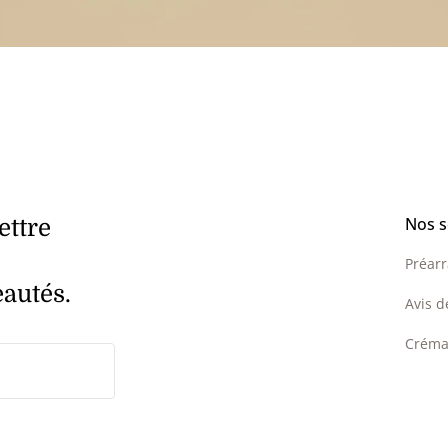
Nos s
ettre
Préar
eautés.
Avis d
Créma