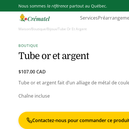
passer
Nous sommes
la référence
partout au Québec.
au
ontenu
Services
Préarrangeme
Maison
/
Boutique
/
Bijoux
/
Tube Or Et Argent
BOUTIQUE
Tube or et argent
Prix
$107.00 CAD
habituel
Tube or et argent fait d’un alliage de métal de coul
Chaîne incluse
À propos
Trouver un avis de
Contactez-nous pour commander ce produi
décès
Avis de décès