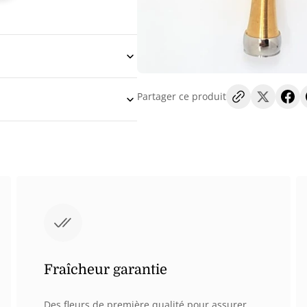
mult
dans
la
vue
de
Partager ce produit
la
galer
Fraîcheur garantie
Des fleurs de première qualité pour assurer