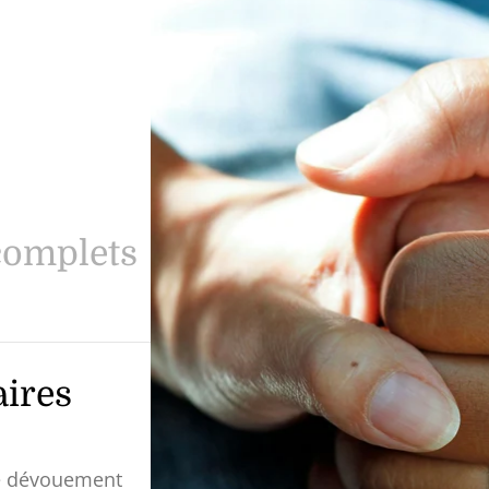
complets
ires
re dévouement