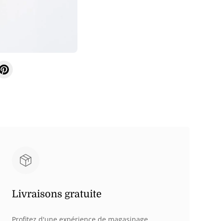
imédia
ie
Livraisons gratuite
Profitez d'une expérience de magasinage